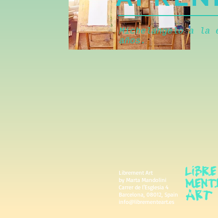
Michelangelo a la
años.
Librement Art
by Marta Mandolini
Carrer de l'Esglesia 4
Barcelona, 08012, Spain
info@librementeart.es