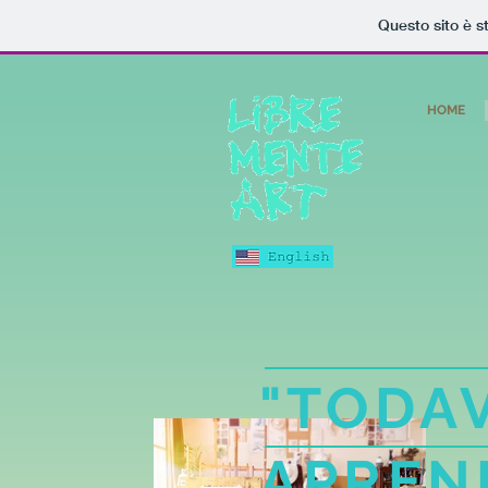
Questo sito è s
HOME
"TODA
APREN